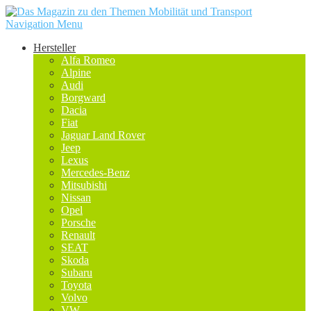
Navigation Menu
Hersteller
Alfa Romeo
Alpine
Audi
Borgward
Dacia
Fiat
Jaguar Land Rover
Jeep
Lexus
Mercedes-Benz
Mitsubishi
Nissan
Opel
Porsche
Renault
SEAT
Skoda
Subaru
Toyota
Volvo
VW