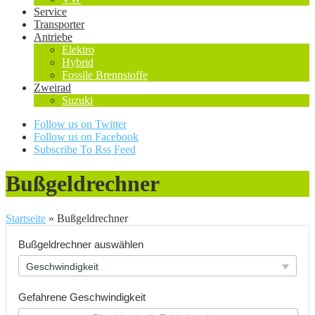
Service
Transporter
Antriebe
Elektro
Hybrid
Fossile Brennstoffe
Zweirad
Suzuki
Follow us on Twitter
Follow us on Facebook
Subscribe To Rss Feed
Bußgeldrechner
Startseite
»
Bußgeldrechner