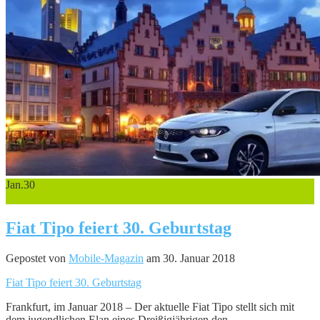
Jan.
30
0
Fiat Tipo feiert 30. Geburtstag
Gepostet von
Mobile-Magazin
am 30. Januar 2018
Fiat Tipo feiert 30. Geburtstag
Frankfurt, im Januar 2018 – Der aktuelle Fiat Tipo stellt sich mit
dem jugendlichen Elan eines Dreißigjährigen den