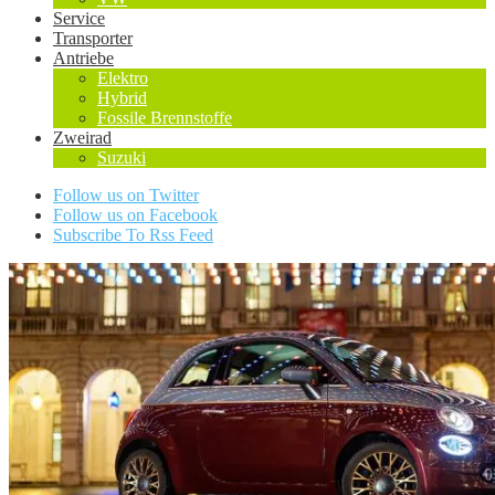
Service
Transporter
Antriebe
Elektro
Hybrid
Fossile Brennstoffe
Zweirad
Suzuki
Follow us on Twitter
Follow us on Facebook
Subscribe To Rss Feed