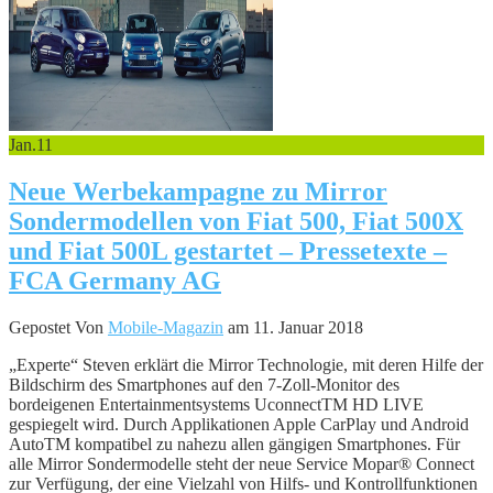
Jan.
11
Neue Werbekampagne zu Mirror
Sondermodellen von Fiat 500, Fiat 500X
und Fiat 500L gestartet – Pressetexte –
FCA Germany AG
Gepostet Von
Mobile-Magazin
am 11. Januar 2018
„Experte“ Steven erklärt die Mirror Technologie, mit deren Hilfe der
Bildschirm des Smartphones auf den 7-Zoll-Monitor des
bordeigenen Entertainmentsystems UconnectTM HD LIVE
gespiegelt wird. Durch Applikationen Apple CarPlay und Android
AutoTM kompatibel zu nahezu allen gängigen Smartphones. Für
alle Mirror Sondermodelle steht der neue Service Mopar® Connect
zur Verfügung, der eine Vielzahl von Hilfs- und Kontrollfunktionen