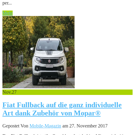
per...
Mehr
Nov.
27
Fiat Fullback auf die ganz individuelle
Art dank Zubehör von Mopar®
Gepostet Von
Mobile-Magazin
am 27. November 2017