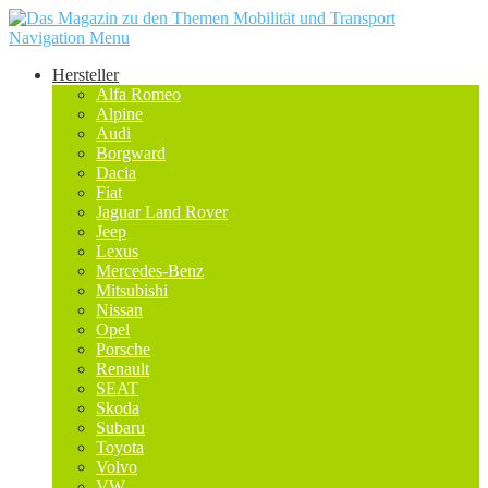
Navigation Menu
Hersteller
Alfa Romeo
Alpine
Audi
Borgward
Dacia
Fiat
Jaguar Land Rover
Jeep
Lexus
Mercedes-Benz
Mitsubishi
Nissan
Opel
Porsche
Renault
SEAT
Skoda
Subaru
Toyota
Volvo
VW