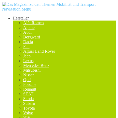
Navigation Menu
Hersteller
Alfa Romeo
Alpine
Audi
Borgward
Dacia
Fiat
Jaguar Land Rover
Jeep
Lexus
Mercedes-Benz
Mitsubishi
Nissan
Opel
Porsche
Renault
SEAT
Skoda
Subaru
Toyota
Volvo
VW