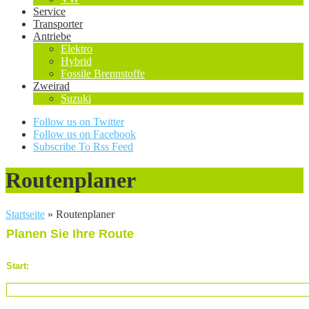
Service
Transporter
Antriebe
Elektro
Hybrid
Fossile Brennstoffe
Zweirad
Suzuki
Follow us on Twitter
Follow us on Facebook
Subscribe To Rss Feed
Routenplaner
Startseite
»
Routenplaner
Planen Sie Ihre Route
Start: