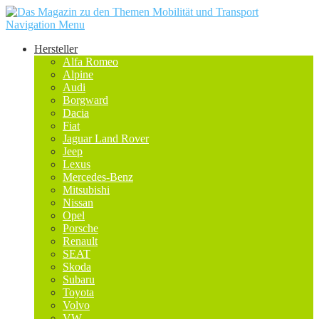
Navigation Menu
Hersteller
Alfa Romeo
Alpine
Audi
Borgward
Dacia
Fiat
Jaguar Land Rover
Jeep
Lexus
Mercedes-Benz
Mitsubishi
Nissan
Opel
Porsche
Renault
SEAT
Skoda
Subaru
Toyota
Volvo
VW