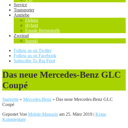
Service
Transporter
Antriebe
Elektro
Hybrid
Fossile Brennstoffe
Zweirad
Suzuki
Follow us on Twitter
Follow us on Facebook
Subscribe To Rss Feed
Das neue Mercedes-Benz GLC
Coupé
Startseite
»
Mercedes-Benz
»
Das neue Mercedes-Benz GLC
Coupé
Gepostet Von
Mobile-Magazin
am 25. März 2019 |
Keine
Kommentare