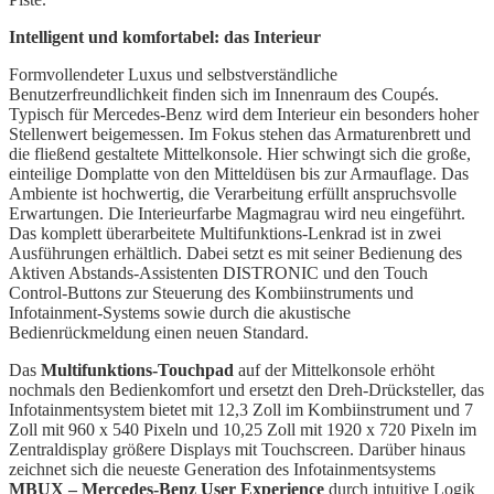
Intelligent und komfortabel:
das Interieur
Formvollendeter Luxus und selbstverständliche
Benutzerfreundlichkeit finden sich im Innenraum des Coupés.
Typisch für Mercedes-Benz wird dem Interieur ein besonders hoher
Stellenwert beigemessen. Im Fokus stehen das Armaturenbrett und
die fließend gestaltete Mittelkonsole. Hier schwingt sich die große,
einteilige Domplatte von den Mitteldüsen bis zur Armauflage. Das
Ambiente ist hochwertig, die Verarbeitung erfüllt anspruchsvolle
Erwartungen. Die Interieurfarbe Magmagrau wird neu eingeführt.
Das komplett überarbeitete Multifunktions-Lenkrad ist in zwei
Ausführungen erhältlich. Dabei setzt es mit seiner Bedienung des
Aktiven Abstands-Assistenten DISTRONIC und den Touch
Control-Buttons zur Steuerung des Kombiinstruments und
Infotainment-Systems sowie durch die akustische
Bedienrückmeldung einen neuen Standard.
Das
Multifunktions-Touchpad
auf der Mittelkonsole erhöht
nochmals den Bedienkomfort und ersetzt den Dreh-Drücksteller, das
Infotainmentsystem bietet mit 12,3 Zoll im Kombiinstrument und 7
Zoll mit 960 x 540 Pixeln und 10,25 Zoll mit 1920 x 720 Pixeln im
Zentraldisplay größere Displays mit Touchscreen. Darüber hinaus
zeichnet sich die neueste Generation des Infotainmentsystems
MBUX – Mercedes-Benz User Experience
durch intuitive Logik