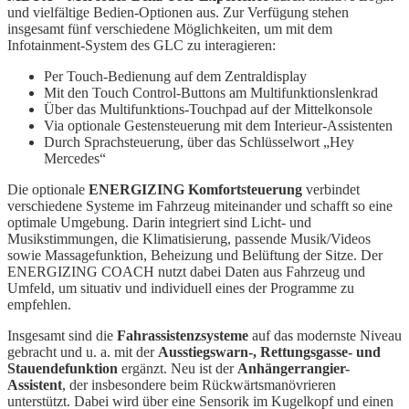
und vielfältige Bedien-Optionen aus. Zur Verfügung stehen
insgesamt fünf verschiedene Möglichkeiten, um mit dem
Infotainment-System des GLC zu interagieren:
Per Touch-Bedienung auf dem Zentraldisplay
Mit den Touch Control-Buttons am Multifunktionslenkrad
Über das Multifunktions-Touchpad auf der Mittelkonsole
Via optionale Gestensteuerung mit dem Interieur-Assistenten
Durch Sprachsteuerung, über das Schlüsselwort „Hey
Mercedes“
Die optionale
ENERGIZING Komfortsteuerung
verbindet
verschiedene Systeme im Fahrzeug miteinander und schafft so eine
optimale Umgebung. Darin integriert sind Licht- und
Musikstimmungen, die Klimatisierung, passende Musik/Videos
sowie Massagefunktion, Beheizung und Belüftung der Sitze. Der
ENERGIZING COACH nutzt dabei Daten aus Fahrzeug und
Umfeld, um situativ und individuell eines der Programme zu
empfehlen.
Insgesamt sind die
Fahrassistenzsysteme
auf das modernste Niveau
gebracht und u. a. mit der
Ausstiegswarn-, Rettungsgasse- und
Stauendefunktion
ergänzt. Neu ist der
Anhängerrangier-
Assistent
, der insbesondere beim Rückwärtsmanövrieren
unterstützt. Dabei wird über eine Sensorik im Kugelkopf und einen