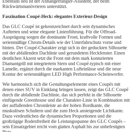
Ebenfalls neu ist der Anhängerrangier-Assistent, der beim
Rückwärtsmanövrieren unterstützt.
Faszination Coupé-Heck: elegantes Exterieur-Design
Das GLC Coupé ist gekennzeichnet durch sein dynamisches
Auftreten und seine elegante Linienführung. Für die Offroad-
Ausprägung sorgen die dominante Front, kraftvolle Formen und
serienmäßige Chrom-Details wie der Unterfahrschutz vorne und
hinten. Der Coupé-Charakter zeigt sich in der geduckten Silhouette
mit der abfallenden Dachlinie und gerundetem Heckfenster. Einen
deutlichen Akzent setzt die Front mit dem stark konturierten
Diamantgrill mit integriertem Stern und Coupé-typisch mit einer
Lamelle, ergänzt durch die markanten Lufteinlässe und die neue
Kontur der serienmäßigen LED High Performance-Scheinwerfer.
Wie harmonisch sich die Gestaltungselemente eines Coupés mit
denen eines SUV in Einklang bringen lassen, zeigt das GLC Coupé
durch die abfallende Dachlinie, das sich perfekt in die Silhouette
einfügende Greenhouse und die Charakter-Linie in Kombination mit
der auffallenden Chromleiste an der hohen Bordkante, die
muskulösen Schultern und die zum Heck ansteigende Lichtkante.
Dazu verdeutlichen die dynamischen Proportionen und die
großzügige Bodenfreiheit die Leistungsspanne des GLC Coupés –
sein Einsatzgebiet reicht vom glatten Asphalt bis zur unbefestigten
Piste.