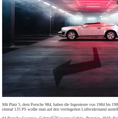
Mit Platz 5, dem Porsche 984, haben die Ingenieure von 1984 bis 1987
einmal 135 PS wollte man auf den verringerten Luftwiderstand anstel