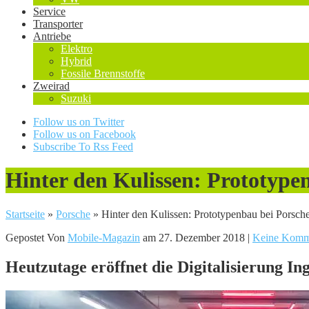
Service
Transporter
Antriebe
Elektro
Hybrid
Fossile Brennstoffe
Zweirad
Suzuki
Follow us on Twitter
Follow us on Facebook
Subscribe To Rss Feed
Hinter den Kulissen: Prototype
Startseite
»
Porsche
»
Hinter den Kulissen: Prototypenbau bei Porsch
Gepostet Von
Mobile-Magazin
am 27. Dezember 2018 |
Keine Komm
Heutzutage eröffnet die Digitalisierung I