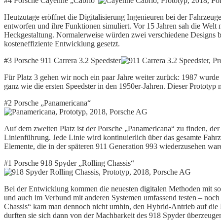
#4 Porsche Cayenne „Cabrio“
Heutzutage eröffnet die Digitalisierung Ingenieuren bei der Fahrzeu
entworfen und ihre Funktionen simuliert. Vor 15 Jahren sah die Welt
Heckgestaltung. Normalerweise würden zwei verschiedene Designs bed
kosteneffiziente Entwicklung gesetzt.
#3 Porsche 911 Carrera 3.2 Speedster
Für Platz 3 gehen wir noch ein paar Jahre weiter zurück: 1987 wurde 
ganz wie die ersten Speedster in den 1950er-Jahren. Dieser Prototyp m
#2 Porsche „Panamericana“
Auf dem zweiten Platz ist der Porsche „Panamericana“ zu finden, der
Linienführung. Jede Linie wird kontinuierlich über das gesamte Fahr
Elemente, die in der späteren 911 Generation 993 wiederzusehen war
#1 Porsche 918 Spyder „Rolling Chassis“
Bei der Entwicklung kommen die neuesten digitalen Methoden mit so
und auch im Verbund mit anderen Systemen umfassend testen – noch be
Chassis“ kam man dennoch nicht umhin, den Hybrid-Antrieb auf die P
durften sie sich dann von der Machbarkeit des 918 Spyder überzeuge