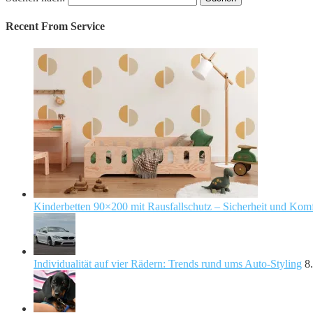
Recent From
Service
Kinderbetten 90×200 mit Rausfallschutz – Sicherheit und Komf
Individualität auf vier Rädern: Trends rund ums Auto-Styling
8