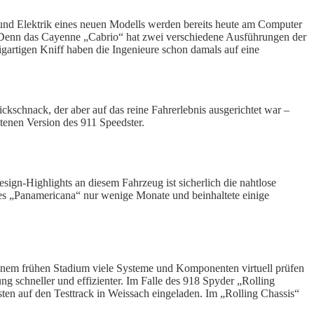
k und Elektrik eines neuen Modells werden bereits heute am Computer
k. Denn das Cayenne „Cabrio“ hat zwei verschiedene Ausführungen der
artigen Kniff haben die Ingenieure schon damals auf eine
ckschnack, der aber auf das reine Fahrerlebnis ausgerichtet war –
ltenen Version des 911 Speedster.
ign-Highlights an diesem Fahrzeug ist sicherlich die nahtlose
des „Panamericana“ nur wenige Monate und beinhaltete einige
einem frühen Stadium viele Systeme und Komponenten virtuell prüfen
 schneller und effizienter. Im Falle des 918 Spyder „Rolling
en auf den Testtrack in Weissach eingeladen. Im „Rolling Chassis“