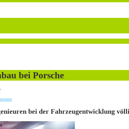
nbau bei Porsche
e
entare
ngenieuren bei der Fahrzeugentwicklung völl