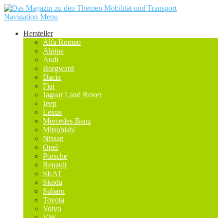
Navigation Menu
Hersteller
Alfa Romeo
Alpine
Audi
Borgward
Dacia
Fiat
Jaguar Land Rover
Jeep
Lexus
Mercedes-Benz
Mitsubishi
Nissan
Opel
Porsche
Renault
SEAT
Skoda
Subaru
Toyota
Volvo
VW