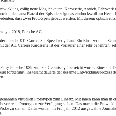
gentwicklung völlig neue Möglichkeiten: Karosserie, Antrieb, Fahrwer
 noch anders aus: Platz 4 der Episode zeigt das eindrucksvoll am Hec
euten, dass zwei Prototypen gebaut werden. Mit diesem optisch einzig
der Porsche 911 Carrera 3.2 Speedster gebaut. Ein Einsitzer ohne Schni
it der 911 Carrera Karosserie ist der Vorläufer einer sehr begehrten, se
 Ferry Porsche 1989 zum 80. Geburtstag überreicht wurde. Eines der Des
zeug fortgeführt. Insgesamt dauerte der gesamte Entwicklungsprozess 
en.
genannten virtuellen Prototypen zum Einsatz. Mit ihnen kann man in 
vor reale Prototypen zur Verfügung stehen. Das macht die Entwicklung
robe zu stellen. Dafür wurden im Frühjahr 2012 ausgewählte Journalist
n.