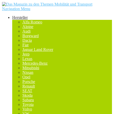
Navigation Menu
Hersteller
Alfa Romeo
Alpine
Audi
Borgward
Dacia
Fiat
Jaguar Land Rover
Jeep
Lexus
Mercedes-Benz
Mitsubishi
Nissan
Opel
Porsche
Renault
SEAT
Skoda
Subaru
Toyota
Volvo
VW