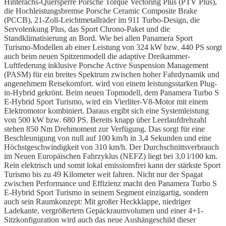
Hinterachs-Quersperre Porsche Torque Vectoring Plus (PTV Plus),
die Hochleistungsbremse Porsche Ceramic Composite Brake
(PCCB), 21-Zoll-Leichtmetallräder im 911 Turbo-Design, die
Servolenkung Plus, das Sport Chrono-Paket und die
Standklimatisierung an Bord. Wie bei allen Panamera Sport
Turismo-Modellen ab einer Leistung von 324 kW bzw. 440 PS sorgt
auch beim neuen Spitzenmodell die adaptive Dreikammer-
Luftfederung inklusive Porsche Active Suspension Management
(PASM) für ein breites Spektrum zwischen hoher Fahrdynamik und
angenehmem Reisekomfort. wird von einem leistungsstarken Plug-
in-Hybrid gekrönt. Beim neuen Topmodell, dem Panamera Turbo S
E-Hybrid Sport Turismo, wird ein Vierliter-V8-Motor mit einem
Elektromotor kombiniert. Daraus ergibt sich eine Systemleistung
von 500 kW bzw. 680 PS. Bereits knapp über Leerlaufdrehzahl
stehen 850 Nm Drehmoment zur Verfügung. Das sorgt für eine
Beschleunigung von null auf 100 km/h in 3,4 Sekunden und eine
Höchstgeschwindigkeit von 310 km/h. Der Durchschnittsverbrauch
im Neuen Europäischen Fahrzyklus (NEFZ) liegt bei 3,0 l/100 km.
Rein elektrisch und somit lokal emissionsfrei kann der stärkste Sport
Turismo bis zu 49 Kilometer weit fahren. Nicht nur der Spagat
zwischen Performance und Effizienz macht den Panamera Turbo S
E-Hybrid Sport Turismo in seinem Segment einzigartig, sondern
auch sein Raumkonzept: Mit großer Heckklappe, niedriger
Ladekante, vergrößertem Gepäckraumvolumen und einer 4+1-
Sitzkonfiguration wird auch das neue Aushängeschild dieser