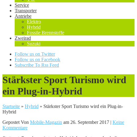
Service
Transporter
Antriebe
Elektro
Hybrid
Fossile Brennstoffe
Zweirad
Suzuki
Follow us on Twitter
Follow us on Facebook
Subscribe To Rss Feed
Stärkster Sport Turismo wird
ein Plug-in-Hybrid
Startseite
»
Hybrid
»
Stärkster Sport Turismo wird ein Plug-in-
Hybrid
Gepostet Von
Mobile-Magazin
am 26. September 2017 |
Keine
Kommentare