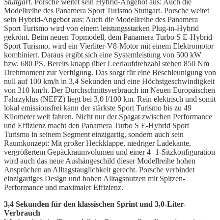
Stuttgart.
Porsche weitet sein Hybrid-Angebot aus: Auch die
Modellreihe des Panamera Sport Turismo Stuttgart. Porsche weitet
sein Hybrid-Angebot aus: Auch die Modellreihe des Panamera
Sport Turismo wird von einem leistungsstarken Plug-in-Hybrid
gekrönt. Beim neuen Topmodell, dem Panamera Turbo S E-Hybrid
Sport Turismo, wird ein Vierliter-V8-Motor mit einem Elektromotor
kombiniert. Daraus ergibt sich eine Systemleistung von 500 kW
bzw. 680 PS. Bereits knapp über Leerlaufdrehzahl stehen 850 Nm
Drehmoment zur Verfügung. Das sorgt für eine Beschleunigung von
null auf 100 km/h in 3,4 Sekunden und eine Höchstgeschwindigkeit
von 310 km/h. Der Durchschnittsverbrauch im Neuen Europäischen
Fahrzyklus (NEFZ) liegt bei 3,0 l/100 km. Rein elektrisch und somit
lokal emissionsfrei kann der stärkste Sport Turismo bis zu 49
Kilometer weit fahren. Nicht nur der Spagat zwischen Performance
und Effizienz macht den Panamera Turbo S E-Hybrid Sport
Turismo in seinem Segment einzigartig, sondern auch sein
Raumkonzept: Mit großer Heckklappe, niedriger Ladekante,
vergrößertem Gepäckraumvolumen und einer 4+1-Sitzkonfiguration
wird auch das neue Aushängeschild dieser Modellreihe hohen
Ansprüchen an Alltagstauglichkeit gerecht. Porsche verbindet
einzigartiges Design und hohen Alltagsnutzen mit Spitzen-
Performance und maximaler Effizienz.
3,4 Sekunden für den klassischen Sprint und 3,0-Liter-
Verbrauch