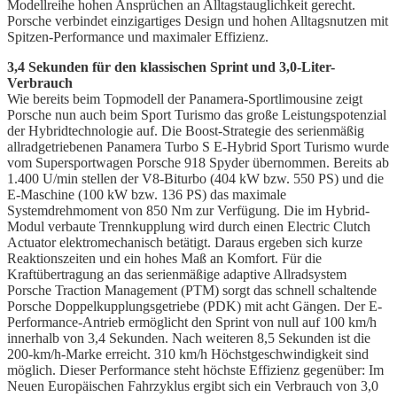
Modellreihe hohen Ansprüchen an Alltagstauglichkeit gerecht.
Porsche verbindet einzigartiges Design und hohen Alltagsnutzen mit
Spitzen-Performance und maximaler Effizienz.
3,4 Sekunden für den klassischen Sprint und 3,0-Liter-
Verbrauch
Wie bereits beim Topmodell der Panamera-Sportlimousine zeigt
Porsche nun auch beim Sport Turismo das große Leistungspotenzial
der Hybridtechnologie auf. Die Boost-Strategie des serienmäßig
allradgetriebenen Panamera Turbo S E-Hybrid Sport Turismo wurde
vom Supersportwagen Porsche 918 Spyder übernommen. Bereits ab
1.400 U/min stellen der V8-Biturbo (404 kW bzw. 550 PS) und die
E-Maschine (100 kW bzw. 136 PS) das maximale
Systemdrehmoment von 850 Nm zur Verfügung. Die im Hybrid-
Modul verbaute Trennkupplung wird durch einen Electric Clutch
Actuator elektromechanisch betätigt. Daraus ergeben sich kurze
Reaktionszeiten und ein hohes Maß an Komfort. Für die
Kraftübertragung an das serienmäßige adaptive Allradsystem
Porsche Traction Management (PTM) sorgt das schnell schaltende
Porsche Doppelkupplungsgetriebe (PDK) mit acht Gängen. Der E-
Performance-Antrieb ermöglicht den Sprint von null auf 100 km/h
innerhalb von 3,4 Sekunden. Nach weiteren 8,5 Sekunden ist die
200-km/h-Marke erreicht. 310 km/h Höchstgeschwindigkeit sind
möglich. Dieser Performance steht höchste Effizienz gegenüber: Im
Neuen Europäischen Fahrzyklus ergibt sich ein Verbrauch von 3,0