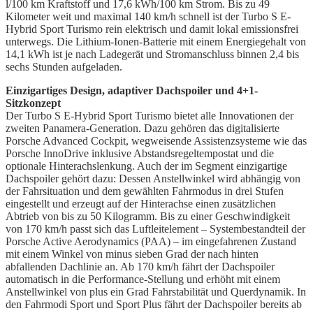
l/100 km Kraftstoff und 17,6 kWh/100 km Strom. Bis zu 49
Kilometer weit und maximal 140 km/h schnell ist der Turbo S E-
Hybrid Sport Turismo rein elektrisch und damit lokal emissionsfrei
unterwegs. Die Lithium-Ionen-Batterie mit einem Energiegehalt von
14,1 kWh ist je nach Ladegerät und Stromanschluss binnen 2,4 bis
sechs Stunden aufgeladen.
Einzigartiges Design, adaptiver Dachspoiler und 4+1-
Sitzkonzept
Der Turbo S E-Hybrid Sport Turismo bietet alle Innovationen der
zweiten Panamera-Generation. Dazu gehören das digitalisierte
Porsche Advanced Cockpit, wegweisende Assistenzsysteme wie das
Porsche InnoDrive inklusive Abstandsregeltempostat und die
optionale Hinterachslenkung. Auch der im Segment einzigartige
Dachspoiler gehört dazu: Dessen Anstellwinkel wird abhängig von
der Fahrsituation und dem gewählten Fahrmodus in drei Stufen
eingestellt und erzeugt auf der Hinterachse einen zusätzlichen
Abtrieb von bis zu 50 Kilogramm. Bis zu einer Geschwindigkeit
von 170 km/h passt sich das Luftleitelement – Systembestandteil der
Porsche Active Aerodynamics (PAA) – im eingefahrenen Zustand
mit einem Winkel von minus sieben Grad der nach hinten
abfallenden Dachlinie an. Ab 170 km/h fährt der Dachspoiler
automatisch in die Performance-Stellung und erhöht mit einem
Anstellwinkel von plus ein Grad Fahrstabilität und Querdynamik. In
den Fahrmodi Sport und Sport Plus fährt der Dachspoiler bereits ab