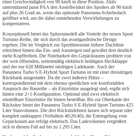
einer Geschwindigkeit von 90 km/h in diese Position. Aktiv
unterstützend passt PAA den Anstellwinkel des Spoilers ab 90 km/h
auf plus 26 Grad an, wenn das optionale Panorama-Schiebedach
geöffnet wird, um die dabei entstehenden Verwirbelungen zu
kompensieren.
Konzeptionell bietet das Spitzenmodell alle Vorteile der neuen Sport
Turismo-Reihe, die sich durch das avantgardistische Design
ergeben. Die im Vergleich zur Sportlimousine höhere Dachlinie
erleichtert hinten das Ein- und Aussteigen und gewährt dort deutlich
mehr Kopffreiheit. Die Nutzbarkeit des Gepäckraums profitiert von
der weit öffnenden, serienmäßig elektrisch betätigten Heckklappe
und der nur 628 Millimeter niedrigen Ladekante. Auch der
Panamera Turbo S E-Hybrid Sport Turismo ist mit einer dreisitzigen
Rückbank ausgestattet. Da die zwei äußeren Plätze –
korrespondierend mit dem ebenso sportlichen wie komfortablen
Anspruch der Baureihe – als Einzelsitze ausgelegt sind, ergibt sich
hinten eine 2+1-Konfiguration. Optional sind zwei elektrisch
einstellbare Einzelsitze für hinten bestellbar. Bis zur Oberkante der
Rücksitze bietet der Panamera Turbo S E-Hybrid Sport Turismo 425
Liter Stauvolumen. Die drei Rücksitzlehnen lassen sich separat oder
komplett umklappen (Verhältnis 40:20:40); die Entriegelung vom
Gepäckraum aus erfolgt elektrisch. Das Ladevolumen vergrößert
sich in diesem Fall auf bis zu 1.295 Liter.