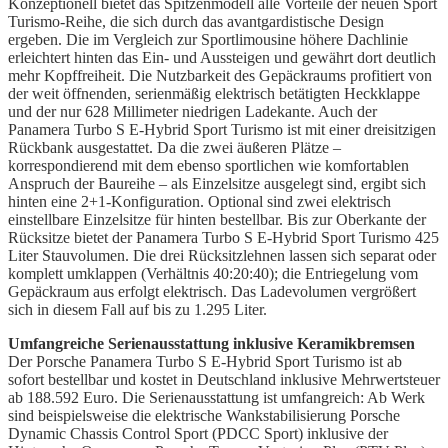
Konzeptionell bietet das Spitzenmodell alle Vorteile der neuen Sport
Turismo-Reihe, die sich durch das avantgardistische Design
ergeben. Die im Vergleich zur Sportlimousine höhere Dachlinie
erleichtert hinten das Ein- und Aussteigen und gewährt dort deutlich
mehr Kopffreiheit. Die Nutzbarkeit des Gepäckraums profitiert von
der weit öffnenden, serienmäßig elektrisch betätigten Heckklappe
und der nur 628 Millimeter niedrigen Ladekante. Auch der
Panamera Turbo S E-Hybrid Sport Turismo ist mit einer dreisitzigen
Rückbank ausgestattet. Da die zwei äußeren Plätze –
korrespondierend mit dem ebenso sportlichen wie komfortablen
Anspruch der Baureihe – als Einzelsitze ausgelegt sind, ergibt sich
hinten eine 2+1-Konfiguration. Optional sind zwei elektrisch
einstellbare Einzelsitze für hinten bestellbar. Bis zur Oberkante der
Rücksitze bietet der Panamera Turbo S E-Hybrid Sport Turismo 425
Liter Stauvolumen. Die drei Rücksitzlehnen lassen sich separat oder
komplett umklappen (Verhältnis 40:20:40); die Entriegelung vom
Gepäckraum aus erfolgt elektrisch. Das Ladevolumen vergrößert
sich in diesem Fall auf bis zu 1.295 Liter.
Umfangreiche Serienausstattung inklusive Keramikbremsen
Der Porsche Panamera Turbo S E-Hybrid Sport Turismo ist ab
sofort bestellbar und kostet in Deutschland inklusive Mehrwertsteuer
ab 188.592 Euro. Die Serienausstattung ist umfangreich: Ab Werk
sind beispielsweise die elektrische Wankstabilisierung Porsche
Dynamic Chassis Control Sport (PDCC Sport) inklusive der