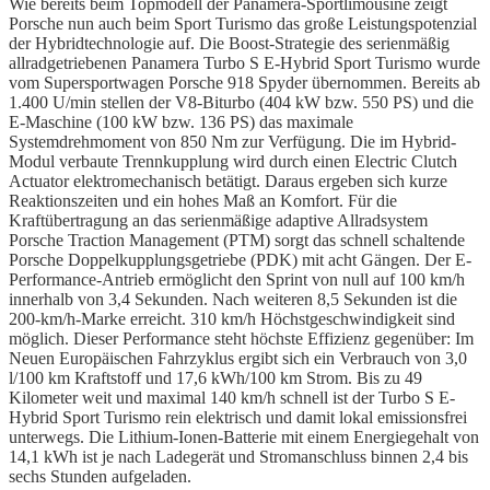
Wie bereits beim Topmodell der Panamera-Sportlimousine zeigt
Porsche nun auch beim Sport Turismo das große Leistungspotenzial
der Hybridtechnologie auf. Die Boost-Strategie des serienmäßig
allradgetriebenen Panamera Turbo S E-Hybrid Sport Turismo wurde
vom Supersportwagen Porsche 918 Spyder übernommen. Bereits ab
1.400 U/min stellen der V8-Biturbo (404 kW bzw. 550 PS) und die
E-Maschine (100 kW bzw. 136 PS) das maximale
Systemdrehmoment von 850 Nm zur Verfügung. Die im Hybrid-
Modul verbaute Trennkupplung wird durch einen Electric Clutch
Actuator elektromechanisch betätigt. Daraus ergeben sich kurze
Reaktionszeiten und ein hohes Maß an Komfort. Für die
Kraftübertragung an das serienmäßige adaptive Allradsystem
Porsche Traction Management (PTM) sorgt das schnell schaltende
Porsche Doppelkupplungsgetriebe (PDK) mit acht Gängen. Der E-
Performance-Antrieb ermöglicht den Sprint von null auf 100 km/h
innerhalb von 3,4 Sekunden. Nach weiteren 8,5 Sekunden ist die
200-km/h-Marke erreicht. 310 km/h Höchstgeschwindigkeit sind
möglich. Dieser Performance steht höchste Effizienz gegenüber: Im
Neuen Europäischen Fahrzyklus ergibt sich ein Verbrauch von 3,0
l/100 km Kraftstoff und 17,6 kWh/100 km Strom. Bis zu 49
Kilometer weit und maximal 140 km/h schnell ist der Turbo S E-
Hybrid Sport Turismo rein elektrisch und damit lokal emissionsfrei
unterwegs. Die Lithium-Ionen-Batterie mit einem Energiegehalt von
14,1 kWh ist je nach Ladegerät und Stromanschluss binnen 2,4 bis
sechs Stunden aufgeladen.