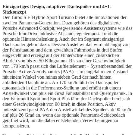
Einzigartiges Design, adaptiver Dachspoiler und 4+1-
Sitzkonzept
Der Turbo S E-Hybrid Sport Turismo bietet alle Innovationen der
zweiten Panamera-Generation. Dazu gehören das digitalisierte
Porsche Advanced Cockpit, wegweisende Assistenzsysteme wie das
Porsche InnoDrive inklusive Abstandsregeltempostat und die
optionale Hinterachslenkung. Auch der im Segment einzigartige
Dachspoiler gehört dazu: Dessen Anstellwinkel wird abhängig von
der Fahrsituation und dem gewählten Fahrmodus in drei Stufen
eingestellt und erzeugt auf der Hinterachse einen zusätzlichen
Abtrieb von bis zu 50 Kilogramm. Bis zu einer Geschwindigkeit
von 170 km/h passt sich das Luftleitelement – Systembestandteil der
Porsche Active Aerodynamics (PAA) – im eingefahrenen Zustand
mit einem Winkel von minus sieben Grad der nach hinten
abfallenden Dachlinie an. Ab 170 km/h fährt der Dachspoiler
automatisch in die Performance-Stellung und erhöht mit einem
Anstellwinkel von plus ein Grad Fahrstabilität und Querdynamik. In
den Fahrmodi Sport und Sport Plus fährt der Dachspoiler bereits ab
einer Geschwindigkeit von 90 km/h in diese Position. Aktiv
unterstützend passt PAA den Anstellwinkel des Spoilers ab 90 km/h
auf plus 26 Grad an, wenn das optionale Panorama-Schiebedach
geöffnet wird, um die dabei entstehenden Verwirbelungen zu
kompensieren.