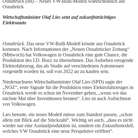
Osnabrück (ots)
– Neues VW-Bulli-Modell wahrscheinlich aus
Osnabrück
Wirtschaftsminister Olaf Lies setzt auf zukunftsträchtiges
Elektroauto
Osnabrück.
Das neue VW-Bulli-Modell könnte aus Osnabrück
kommen. Nach Informationen der „Neuen Osnabrücker Zeitung“
(Mittwoch) hat Volkswagen in Osnabrück eine gute Chance, die
Produktion des I.D. Buzz zu übernehmen. Das Aufsehen erregende
Elektrofahrzeug, das als Studie auf verschiedenen Automessen
vorgestellt worden ist, soll von 2022 an zu kaufen sein.
Niedersachsens Wirtschaftsminister Olaf Lies (SPD) sagte der
„NOZ“, erste Signale für die Produktion eines Elektrofahrzeuges in
Osnabrück werde es schon im November geben, „wenn wir das
nächste Mal über Investitionen beraten“. Lies ist auch Aufsichtsrat
von Volkswagen.
Lies betonte, ein neues Modell müsse zum Standort passen, „schon
allein mit Blick auf die Stückzahl“. Wichtig sei auch, „dass es nicht
wieder nur eine Auslaufproduktion ist, sondern ein Zukunftsmodell,
welches VW Osnabrück eine neue Perspektive eröffnet“.