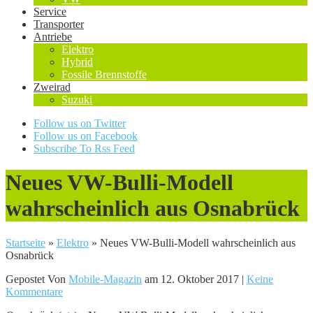
Service
Transporter
Antriebe
Elektro
Hybrid
Fossile Brennstoffe
Zweirad
Suzuki
Follow us on Twitter
Follow us on Facebook
Subscribe To Rss Feed
Neues VW-Bulli-Modell
wahrscheinlich aus Osnabrück
Startseite
»
Elektro
»
Neues VW-Bulli-Modell wahrscheinlich aus
Osnabrück
Gepostet Von
Mobile-Magazin
am 12. Oktober 2017 |
Keine
Kommentare