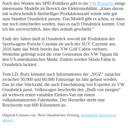
Nach den Worten des SPD-Politikers gibt es im
VW-Konzern
einige
interessante Modelle im Bereich der Elektromobilität. „Eines davon
mit wahrscheinlich fünfstelliger Produktionszahl würde sehr gut
zum Standort Osnabrück passen. Das Modell gibt es schon, es muss
nur noch entschieden werden, dass es nach Osnabrück kommt. Und
ich bin zuversichtlich, dass dies zeitnah geschieht.“
Ende des Jahres läuft in Osnabrück sowohl die Produktion des
Sportwagens Porsche Cayman als auch des SUV Cayenne aus.
2016 hatte das Werk bereits das VW Golf Cabrio verloren.
Weiterhin gefertigt wird die erste Generation des VW Tiguan für
den US-amerikanischen Markt. Zudem werden Skoda Fabia in
Osnabrück lackiert.
Vom I.D. Buzz könnten nach Informationen der „NOZ“ zunächst
zwischen 50.000 und 60.000 Fahrzeuge im Jahr gebaut werden.
Das ist eine Stückzahl, die nach Einschätzung von Experten zu VW
Osnabrück passt. Volkswagen beschreibt den „Bulli von morgen“
als weltweit ersten variablen Elektro-Van mit einem
vollautomatisierten Fahrmodus. Der Hersteller strebt eine
Reichweite von 600 Kilometern an.
Original-Content von: Neue Osnabrücker Zeitung,
übermittelt durch news
aktuell