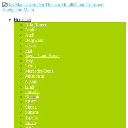
Navigation Menu
Hersteller
Alfa Romeo
Alpine
Audi
Borgward
Dacia
Fiat
Jaguar Land Rover
Jeep
Lexus
Mercedes-Benz
Mitsubishi
Nissan
Opel
Porsche
Renault
SEAT
Skoda
Subaru
Toyota
Volvo
VW