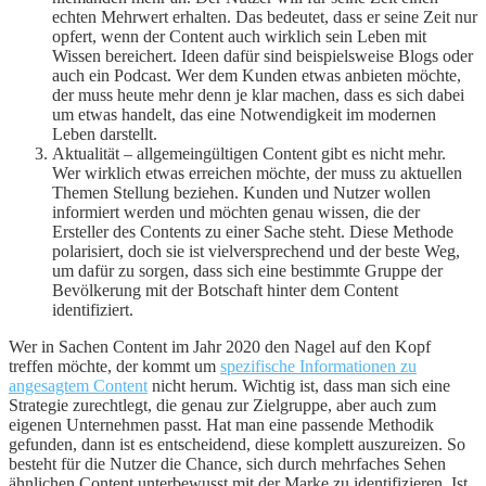
echten Mehrwert erhalten. Das bedeutet, dass er seine Zeit nur
opfert, wenn der Content auch wirklich sein Leben mit
Wissen bereichert. Ideen dafür sind beispielsweise Blogs oder
auch ein Podcast. Wer dem Kunden etwas anbieten möchte,
der muss heute mehr denn je klar machen, dass es sich dabei
um etwas handelt, das eine Notwendigkeit im modernen
Leben darstellt.
Aktualität – allgemeingültigen Content gibt es nicht mehr.
Wer wirklich etwas erreichen möchte, der muss zu aktuellen
Themen Stellung beziehen. Kunden und Nutzer wollen
informiert werden und möchten genau wissen, die der
Ersteller des Contents zu einer Sache steht. Diese Methode
polarisiert, doch sie ist vielversprechend und der beste Weg,
um dafür zu sorgen, dass sich eine bestimmte Gruppe der
Bevölkerung mit der Botschaft hinter dem Content
identifiziert.
Wer in Sachen Content im Jahr 2020 den Nagel auf den Kopf
treffen möchte, der kommt um
spezifische Informationen zu
angesagtem Content
nicht herum. Wichtig ist, dass man sich eine
Strategie zurechtlegt, die genau zur Zielgruppe, aber auch zum
eigenen Unternehmen passt. Hat man eine passende Methodik
gefunden, dann ist es entscheidend, diese komplett auszureizen. So
besteht für die Nutzer die Chance, sich durch mehrfaches Sehen
ähnlichen Content unterbewusst mit der Marke zu identifizieren. Ist