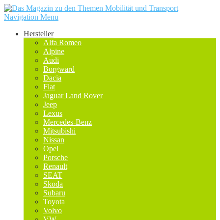
Navigation Menu
Hersteller
Alfa Romeo
Alpine
Audi
Borgward
Dacia
Fiat
Jaguar Land Rover
Jeep
Lexus
Mercedes-Benz
Mitsubishi
Nissan
Opel
Porsche
Renault
SEAT
Skoda
Subaru
Toyota
Volvo
VW